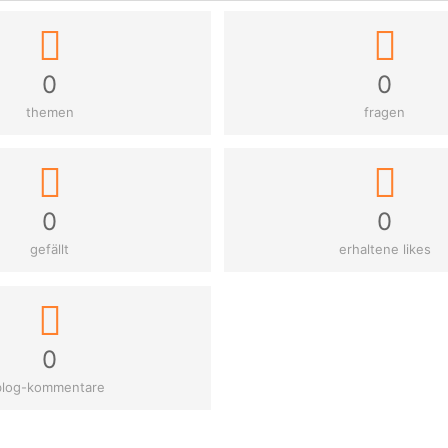
0
0
themen
fragen
0
0
gefällt
erhaltene likes
0
blog-kommentare