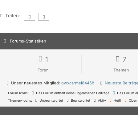
Teilen:
Forums-Statistiken
1
7
Foren
Themen
Unser neuestes Mitglied:
owxcarmel84458
Neueste Beiträg
Forum Icons:
Das Forum enthält keine ungelesenen Beiträge
Das Forum en
Themen-Icons:
Unbeantwortet
Beantwortet
Aktiv
Heiß
Oben 