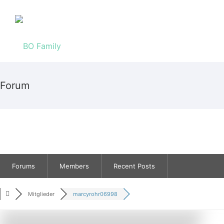
Forum
Forums
Members
Recent Posts
Mitglieder
marcyrohr06998