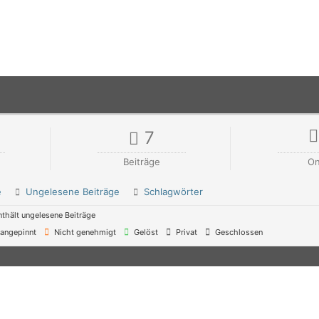
7
Beiträge
On
e
Ungelesene Beiträge
Schlagwörter
thält ungelesene Beiträge
angepinnt
Nicht genehmigt
Gelöst
Privat
Geschlossen